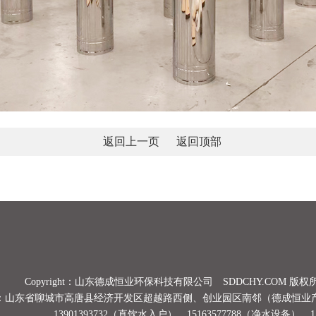
返回上一页
返回顶部
Copyright：山东德成恒业环保科技有限公司 SDDCHY.COM 
：山东省聊城市高唐县经济开发区超越路西侧、创业园区南邻（德成恒业产业园）
13901393732（直饮水入户） 15163577788（净水设备） 15