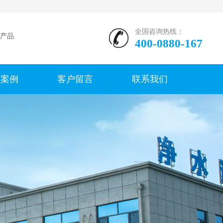
全国咨询热线：
种产品
400-0880-167
程案例
客户留言
联系我们